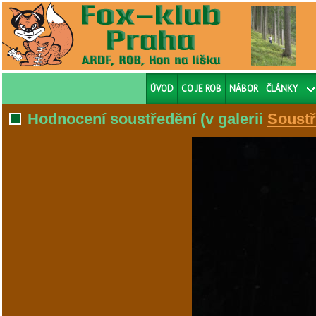
ÚVOD
CO JE ROB
NÁBOR
ČLÁNKY
Hodnocení soustředění
(v galerii
Soustř