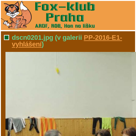
dscn0201.jpg
(v galerii
PP-2016-E1-
vyhlášení
)