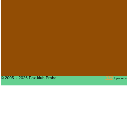
© 2005 ÷ 2026 Fox-klub Praha
RS2
Upraveno