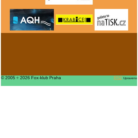
© 2005 ÷ 2026 Fox-klub Praha
RS2
Upraveno