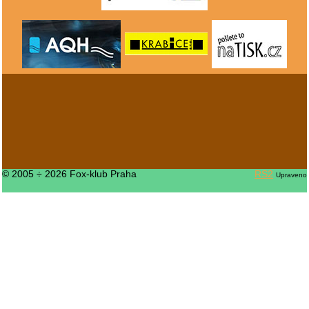
© 2005 ÷ 2026 Fox-klub Praha
RS2
Upraveno