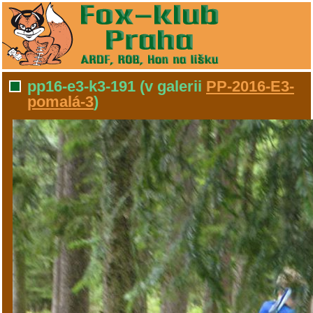
pp16-e3-k3-191
(v galerii
PP-2016-E3-
pomalá-3
)