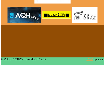
© 2005 ÷ 2026 Fox-klub Praha
RS2
Upraveno