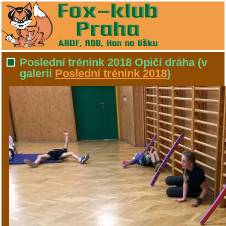
Poslední trénink 2018 Opičí dráha
(v
galerii
Poslední trénink 2018
)