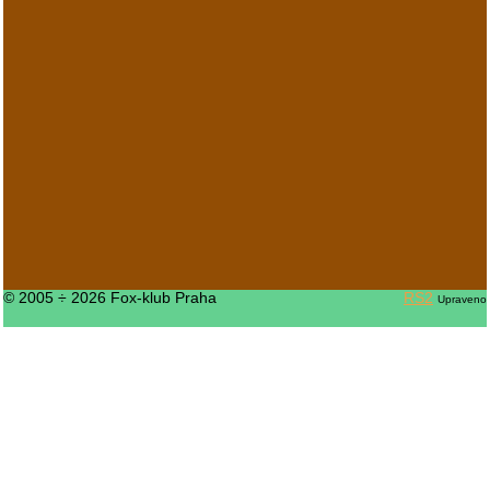
© 2005 ÷ 2026 Fox-klub Praha
RS2
Upraveno