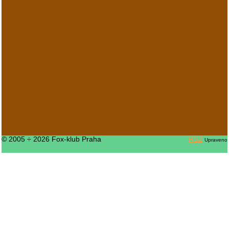
© 2005 ÷ 2026 Fox-klub Praha
RS2
Upraveno