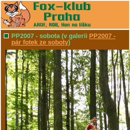
PP2007 - sobota
(v galerii
PP2007 -
pár fotek ze soboty
)