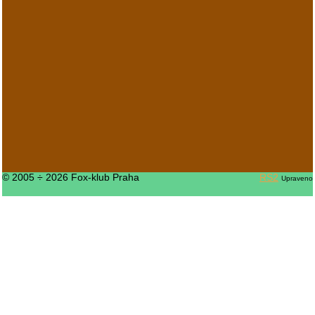
© 2005 ÷ 2026 Fox-klub Praha
RS2
Upraveno