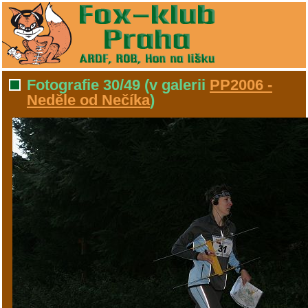
Fotografie 30/49
(v galerii
PP2006 -
Neděle od Nečíka
)