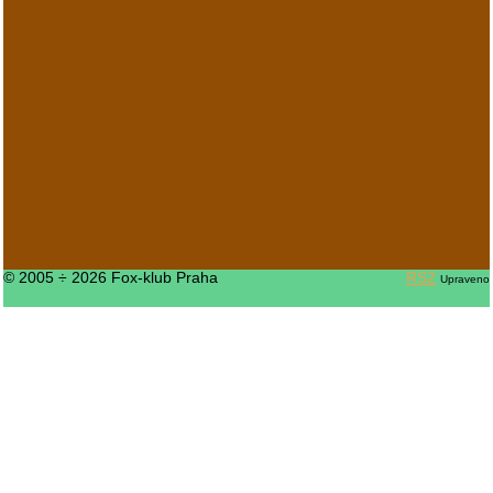
© 2005 ÷ 2026 Fox-klub Praha
RS2
Upraveno