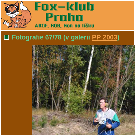
Fotografie 67/78
(v galerii
PP 2003
)