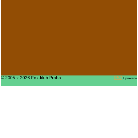
© 2005 ÷ 2026 Fox-klub Praha
RS2
Upraveno