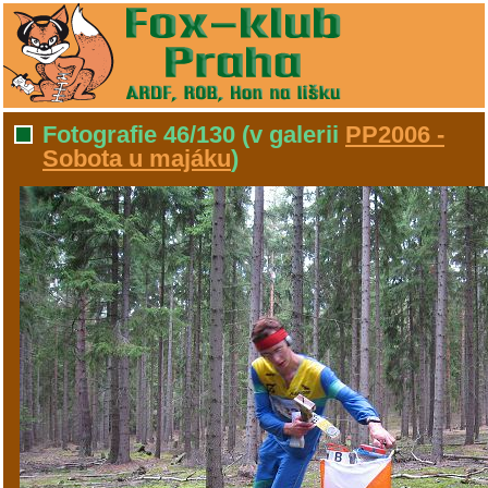
Fotografie 46/130
(v galerii
PP2006 -
Sobota u majáku
)