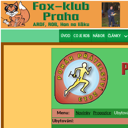
ÚVOD
CO JE ROB
NÁBOR
ČLÁNKY