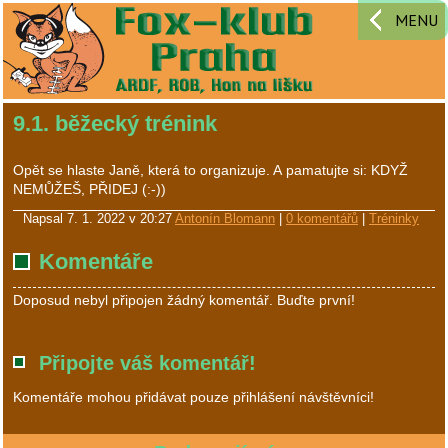
MENU
9.1. běžecký trénink
Opět se hlaste Janě, která to organizuje. A pamatujte si: KDYŽ
NEMŮŽEŠ, PŘIDEJ (:-))
Napsal
7. 1. 2022 v 20:27
Antonín Blomann
|
0 komentářů
|
Tréninky
Komentáře
Doposud nebyl připojen žádný komentář. Buďte první!
Připojte váš komentář!
Komentáře mohou přidávat pouze přihlášení návštěvníci!