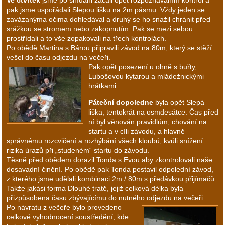
Ve čtvrtek
jsme po snídani začali opět rozpoznáváním kontrol a
pak jsme uspořádali Slepou lišku na 2m pásmu. Vždy jeden se
zavázanýma očima dohledával a druhý se ho snažil chránit před
srážkou se stromem nebo zakopnutím. Pak se mezi sebou
prostřídali a to vše zopakovali na třech kontrolách.
Po obědě Martina s Bárou připravili závod na 80m, který se stěží
vešel do času odjezdu na večeři.
Pak opět posezení u ohně s buřty,
Lubošovou kytarou a mládežnickými
hrátkami.
Páteční dopoledne
byla opět Slepá
liška, tentokrát na osmdesátce. Čas před
ní byl věnován pravidlům, chování na
startu a v cíli závodu, a hlavně
správnému rozcvičení a rozhýbání všech kloubů, kvůli snížení
rizika úrazů při „studeném“ startu do závodu.
Těsně před obědem dorazil Tonda s Evou aby zkontrolovali naše
dosavadní činění. Po obědě pak Tonda postavil odpolední závod,
z kterého jsme udělali kombinaci 2m / 80m s předávkou přijímačů.
Takže jakási forma Dlouhé tratě, jejiž celková délka byla
přizpůsobena času zbývajícímu do nutného odjezdu na večeři.
Po návratu z večeře bylo provedeno
celkové vyhodnocení soustředění, kde