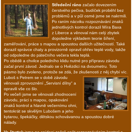
Středeční ráno
začalo dovezením
čerstvého pečiva, budíček proběhl bez
problémů a v půl osmé jsme se nakrmili.
Po raním nácviku rozpoznávání znaků
jednotlivých kontrol dorazil Míra Baxa
z Liberce a věnoval nám celý zbytek
dopoledne výkladem teorie šíření,
zaměřování, práce s mapou a spoustou dalších užitečností. Také
dorazil správce chaty a provizorně opravil ohřev teplé vody, takže
od odpoledne do pátečního večera tekla teplá.
Po obědě a chvilce poledního klidu nutné pro přípravu závodu
začal první závod. Jednalo se o Hvězdici na dvoumetru. Toto
pásmo bylo zvoleno, protože se zdá, že zkušenosti z něj chybí víc.
Luboš s Petrem se v době závodu
věnovali zprovoznění „Servisní dílny“ a
opravili vše co šlo.
Po večeři jsme se věnovali zhodnocení
závodu, práci s mapou, opakování
znaků kontrol a hlavně večernímu ohni,
tentokrát se skvělým Lubošem a jeho
kytarou, špekáčky, dětskou schovávanou a spoustou dobré
nálady.