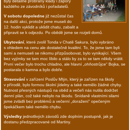
byly detailně probrány klady i zápory
každého ze závodníků i pořadatelů.
V sobotu dopoledne
již nezůstal čas
na další akci, protože jsme museli do
12. hodin vyklidit a uklidit chatu, zabalit a
připravit se k odjezdu. Po obědě jsme se rozjeli domů.
Ubytování
, které zvolil Tonda v Chatě Sakura, bylo vybráno
s ohledem na cenu ale dostatečně kvalitní. To, že jsme tam byli
sami a nemuseli se nikomu přizpůsobovat, bylo vynikající. Všem
bez vyjímky se tam moc líbilo a stálo by za to se tam někdy vrátit.
První večer bylo trochu chladno, ale hlavní „ohňostrůjce“ Bojka, se
postarala o kamna a bylo dobře.
Stravování
v zařízení Poslův Mlýn, který je zařízen na školy
v přírodě, bylo formou školní jídelny a také nemělo žádné chyby.
Nutnost přesných nástupů na oběd a večeři nás nutila dodržet
denní plán, což také nebylo na škodu. Snídaně vlastními silami
jsme zvládli bez problémů a večerní „doražení“ opečeným
špekáčkem také nemělo chybu.
Výsledky
jednotlivých závodů zde doplním postupně, jak je
dostanu předzpracované od Martiny.