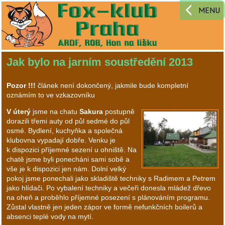
MENU
Jak bylo na jarním soustředění 2013
Pozor !!!
článek není dokončený, jakmile bude kompletní
oznámím to ve vzkazovníku
V úterý
jsme na chatu
Sakura
postupně
dorazili třemi auty od půl sedmé do půl
osmé. Bydlení, kuchyňka a společná
klubovna vypadají dobře. Venku je
k dispozici příjemné sezení u ohniště. Na
chatě jsme byli ponecháni sami sobě a
vše je k dispozici jen nám. Dolní velký
pokoj jsme ponechali jako skladiště techniky s Radimem a Petrem
jako hlídači. Po vybalení techniky a večeři donesla mládež dřevo
na oheň a proběhlo příjemné posezení s plánováním programu.
Zůstal vlastně jen jeden zápor ve formě nefunkčních boilerů a
absenci teplé vody na mytí.