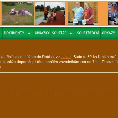
DOKUMENTY
OBRÁZKY
SOUTĚŽE
SOUSTŘEDĚNÍ
ODKAZY
z
a přihlásit se můžete do Robisu, viz
odkaz
. Bude to 80-ka Krátká trať
ché, takže doporučuji i těm menším závodníkům cca od 7 let. Ti nezk
a