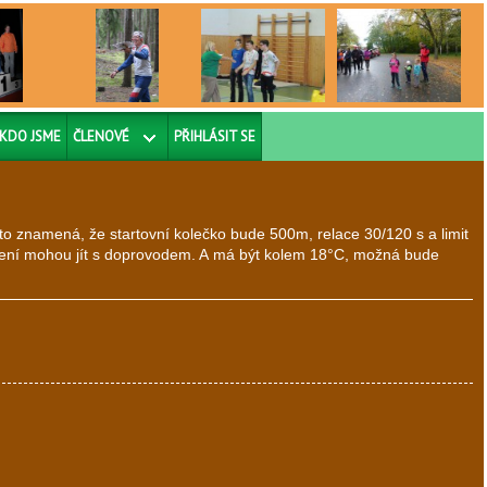
KDO JSME
ČLENOVÉ
PŘIHLÁSIT SE
, to znamená, že startovní kolečko bude 500m, relace 30/120 s a limit
ušení mohou jít s doprovodem. A má být kolem 18°C, možná bude