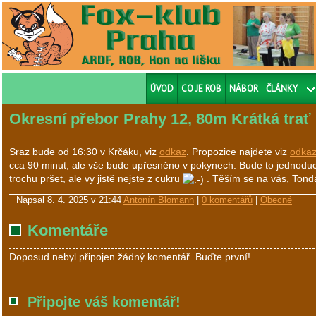
ÚVOD
CO JE ROB
NÁBOR
ČLÁNKY
Okresní přebor Prahy 12, 80m Krátká trať
Sraz bude od 16:30 v Krčáku, viz
odkaz
. Propozice najdete viz
odka
cca 90 minut, ale vše bude upřesněno v pokynech. Bude to jednodu
trochu pršet, ale vy jistě nejste z cukru
. Těším se na vás, Tond
Napsal
8. 4. 2025 v 21:44
Antonín Blomann
|
0 komentářů
|
Obecné
Komentáře
Doposud nebyl připojen žádný komentář. Buďte první!
Připojte váš komentář!