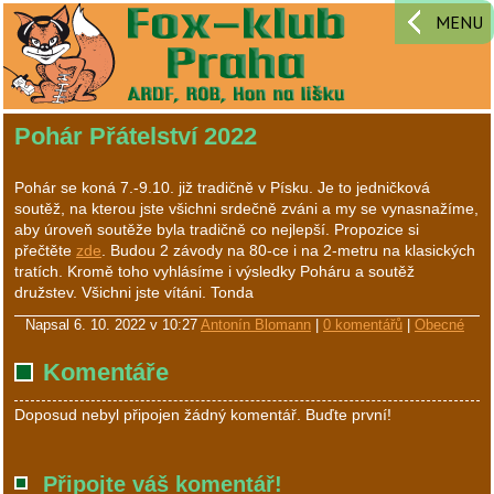
MENU
Pohár Přátelství 2022
Pohár se koná 7.-9.10. již tradičně v Písku. Je to jedničková
soutěž, na kterou jste všichni srdečně zváni a my se vynasnažíme,
aby úroveň soutěže byla tradičně co nejlepší. Propozice si
přečtěte
zde
. Budou 2 závody na 80-ce i na 2-metru na klasických
tratích. Kromě toho vyhlásíme i výsledky Poháru a soutěž
družstev. Všichni jste vítáni. Tonda
Napsal
6. 10. 2022 v 10:27
Antonín Blomann
|
0 komentářů
|
Obecné
Komentáře
Doposud nebyl připojen žádný komentář. Buďte první!
Připojte váš komentář!