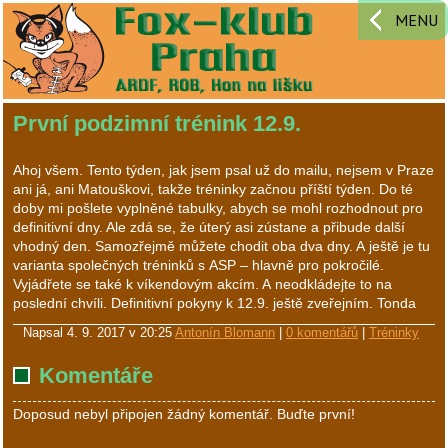
MENU
První podzimní trénink 12.9.
Ahoj všem. Tento týden, jak jsem psal už do mailu, nejsem v Praze
ani já, ani Matouškovi, takže tréninky začnou příští týden. Do té
doby mi pošlete vyplněné tabulky, abych se mohl rozhodnout pro
definitivní dny. Ale zdá se, že úterý asi zústane a přibude další
vhodný den. Samozřejmě můžete chodit oba dva dny. A ještě je tu
varianta společných tréninků s ASP – hlavně pro pokročilé.
Vyjádřete se také k víkendovým akcím. A neodkládejte to na
poslední chvíli. Definitivní pokyny k 12.9. ještě zveřejním. Tonda
Napsal
4. 9. 2017 v 20:25
Antonín Blomann
|
0 komentářů
|
Tréninky
Komentáře
Doposud nebyl připojen žádný komentář. Buďte první!