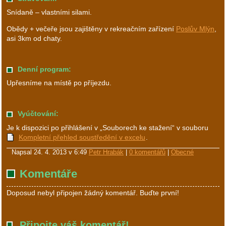
Snídaně – vlastními silami.
Obědy + večeře jsou zajištěny v rekreačním zařízení
Poslův Mlýn
,
asi 3km od chaty.
Denní program:
Upřesníme na místě po příjezdu.
Vyúčtování:
Je k dispozici po přihlášení v „Souborech ke stažení“ v souboru
Kompletní přehled soustředění v excelu
.
Napsal
24. 4. 2013 v 6:49
Petr Hrabák
|
0 komentářů
|
Obecné
Komentáře
Doposud nebyl připojen žádný komentář. Buďte první!
Připojte váš komentář!