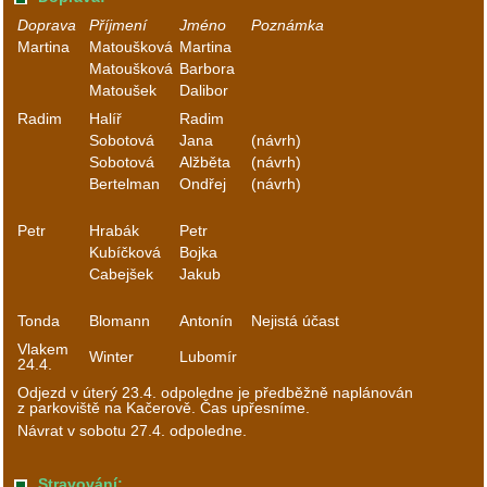
Doprava
Příjmení
Jméno
Poznámka
Martina
Matoušková
Martina
Matoušková
Barbora
Matoušek
Dalibor
Radim
Halíř
Radim
Sobotová
Jana
(návrh)
Sobotová
Alžběta
(návrh)
Bertelman
Ondřej
(návrh)
Petr
Hrabák
Petr
Kubíčková
Bojka
Cabejšek
Jakub
Tonda
Blomann
Antonín
Nejistá účast
Vlakem
Winter
Lubomír
24.4.
Odjezd v úterý 23.4. odpoledne je předběžně naplánován
z parkoviště na Kačerově. Čas upřesníme.
Návrat v sobotu 27.4. odpoledne.
Stravování: