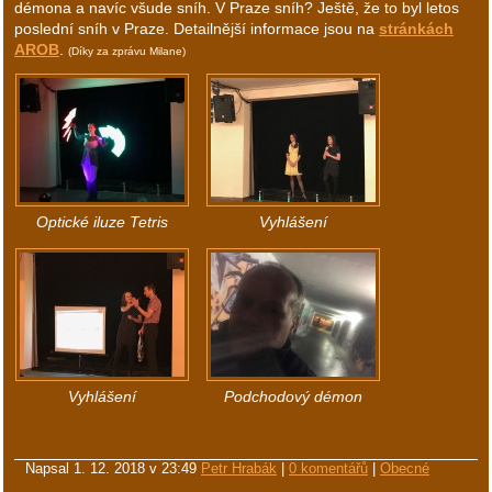
démona a navíc všude sníh. V Praze sníh? Ještě, že to byl letos
poslední sníh v Praze. Detailnější informace jsou na
stránkách
AROB
.
(Díky za zprávu Milane)
Optické iluze Tetris
Vyhlášení
Vyhlášení
Podchodový démon
Napsal
1. 12. 2018 v 23:49
Petr Hrabák
|
0 komentářů
|
Obecné