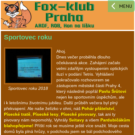
MENU
Sportovec roku
Ahoj.
Dnes večer proběhla dlouho
očekávaná akce. Zahájení začalo
velmi zdařilým vystoupenim optických
iluzí v podání Tetris. Vyhlášení
pokračovalo rozhovorem se
zástupcem městské části Prahy 4,
Sportovec roku 2018
který následně popřál
Pavlu Šrůtovi
nejen ke sportovním úspěchům, ale
i k letošnímu životnímu jubileu. Další průběh večera byl plný
překvapení. Ale naše želízko v ohni, náš
Pohár přátelství
,
Písecké tratě
,
Písecké lesy
,
Písecké pivovary
, tak ani ty
pivovary nám nepomohly, Vyhrály
Svitavy
a všem
Pardubičákům
blahopřejeme!
Příští rok se musíme ještě více snažit. Moje cesta
domů byla plná hrůzy, v podchodu jsem se bál podchodového