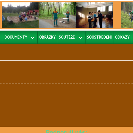
DOKUMENTY
OBRÁZKY
SOUTĚŽE
SOUSTŘEDĚNÍ
ODKAZY
Podporují nás: