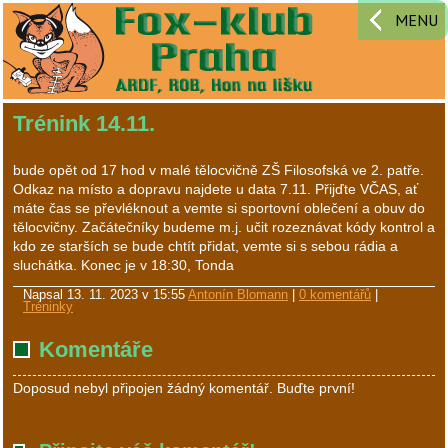
MENU
Trénink 14.11.
bude opět od 17 hod v malé tělocvičně ZŠ Filosofská ve 2. patře.
Odkaz na místo a dopravu najdete u data 7.11. Přijďte VČAS, ať
máte čas se převléknout a vemte si sportovní oblečení a obuv do
tělocvičny. Začátečníky budeme m.j. učit rozeznávat kódy kontrol a
kdo ze starších se bude chtít přidat, vemte si s sebou rádia a
sluchátka. Konec je v 18:30, Tonda
Napsal
13. 11. 2023 v 15:55
Antonín Blomann
|
0 komentářů
|
Tréninky
Komentáře
Doposud nebyl připojen žádný komentář. Buďte první!