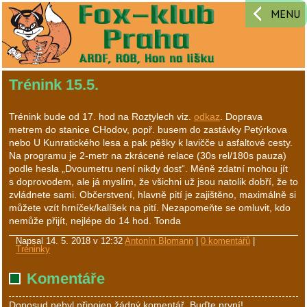
MENU
Trénink 15.5.
Trénink bude od 17. hod na Roztylech viz.
odkaz
. Doprava
metrem do stanice CHodov, popř. busem do zastávky Petýrkova
nebo U Kunratického lesa a pak pěšky k lavičče u asfaltové cesty.
Na programu je 2-metr na zkrácené relace (30s rel/180s pauza)
podle hesla „Dvoumetru není nikdy dost“. Méně zdatní mohou jít
s doprovodem, ale já myslím, že všichni už jsou natolik dobří, že to
zvládnete sami. Občerstvení, hlavně pití je zajištěno, maximálně si
můžete vzít hrníček/kalíšek na pití. Nezapomeňte se omluvit, kdo
nemůže přijít, nejlépe do 14 hod. Tonda
Napsal
14. 5. 2018 v 12:32
Antonín Blomann
|
0 komentářů
|
Tréninky
Komentáře
Doposud nebyl připojen žádný komentář. Buďte první!