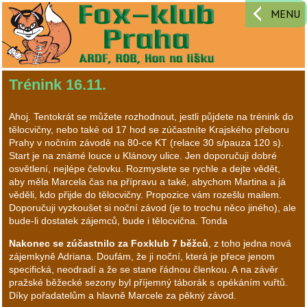
MENU
Trénink 16.11.
Ahoj. Tentokrát se můžete rozhodnout, jestli půjdete na trénink do
tělocvičny, nebo také od 17 hod se zúčastníte Krajského přeboru
Prahy v nočním závodě na 80-ce KT (relace 30 s/pauza 120 s).
Start je na známé louce u Klánovy ulice. Jen doporučuji dobré
osvětlení, nejlépe čelovku. Rozmyslete se rychle a dejte vědět,
aby měla Marcela čas na přípravu a také, abychom Martina a já
věděli, kdo přijde do tělocvičny. Propozice vám rozešlu mailem.
Doporučuji vyzkoušet si noční závod (je to trochu něco jiného), ale
bude-li dostatek zájemců, bude i tělocvična. Tonda
Nakonec se zúčastnilo za Foxklub 7 běžců
, z toho jedna nová
zájemkyně Adriana. Doufám, že ji noční, která je přece jenom
specifická, neodradí a že se stane řádnou členkou. A na závěr
pražské běžecké sezony byl příjemný táborák s opékáním vuřtů.
Díky pořadatelům a hlavně Marcele za pěkný závod.