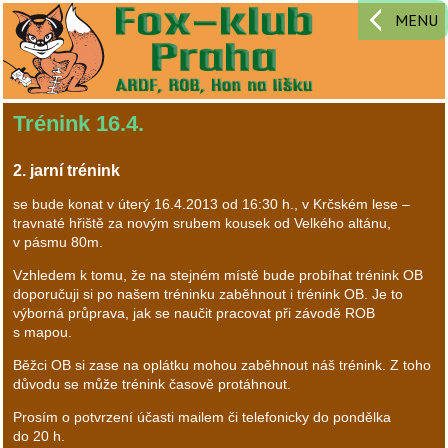
MENU
Trénink 16.4.
2. jarní trénink
se bude konat v úterý 16.4.2013 od 16:30 h., v Krčském lese –
travnaté hřiště za novým srubem kousek od Velkého altánu,
v pásmu 80m.
Vzhledem k tomu, že na stejném místě bude probíhat trénink OB
doporučuji si po našem tréninku zaběhnout i trénink OB. Je to
výborná průprava, jak se naučit pracovat při závodě ROB
s mapou.
Běžci OB si zase na oplátku mohou zaběhnout náš trénink. Z toho
důvodu se může trénink časově protáhnout.
Prosím o potvrzení účasti mailem či telefonicky do pondělka
do 20 h.