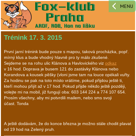
MENU
Trénink 17. 3. 2015
První jarní trénink bude pouze s mapou, taková procházka, popř.
mírný klus a bude vhodný hlavně pro ty málo zkušené.
Sejdeme se na rohu ulic Klánova a Havlovického viz
odkaz
v 16 hod. Doprava je busem 121 do zastávky Klánova nebo
Korandova a kousek pěšky (vloni jsme tam na louce opékali vuřty.
Za hodinu se pak na toto místo vrátíme, pokud přijdou ještě ti,
kteří mohou přijít až v 17 hod. Pokud přijde někdo ještě později,
volejte mi na mobil, již fungují oba: 603 144 224 a 774 107 654.
Prosím všechny, aby mi potvrdili mailem, nebo sms svoji
účast. Tonda
A ještě dodávám, že do konce března je možno stále chodit plavat
od 19 hod na Zelený pruh.