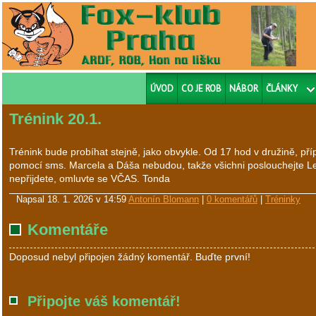
ÚVOD
CO JE ROB
NÁBOR
ČLÁNKY
Trénink 20.1.
Trénink bude probíhat stejně, jako obvykle. Od 17 hod v družině, př
pomocí sms. Marcela a Dáša nebudou, takže všichni poslouchejte L
nepřijdete, omluvte se VČAS. Tonda
Napsal
18. 1. 2026 v 14:59
Antonín Blomann
|
0 komentářů
|
Tréninky
Komentáře
Doposud nebyl připojen žádný komentář. Buďte první!
Připojte váš komentář!