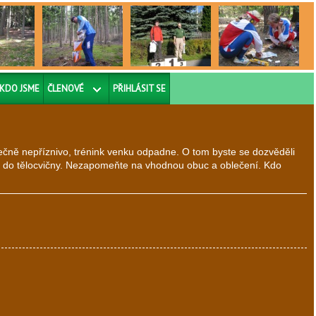
KDO JSME
ČLENOVÉ
PŘIHLÁSIT SE
mečně nepříznivo, trénink venku odpadne. O tom byste se dozvěděli
e do tělocvičny. Nezapomeňte na vhodnou obuc a oblečení. Kdo