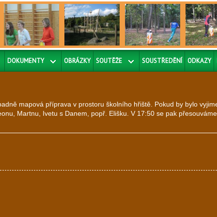
DOKUMENTY
OBRÁZKY
SOUTĚŽE
SOUSTŘEDĚNÍ
ODKAZY
ípadně mapová příprava v prostoru školního hřiště. Pokud by bylo vyji
eonu, Martnu, Ivetu s Danem, popř. Elišku. V 17:50 se pak přesouvám