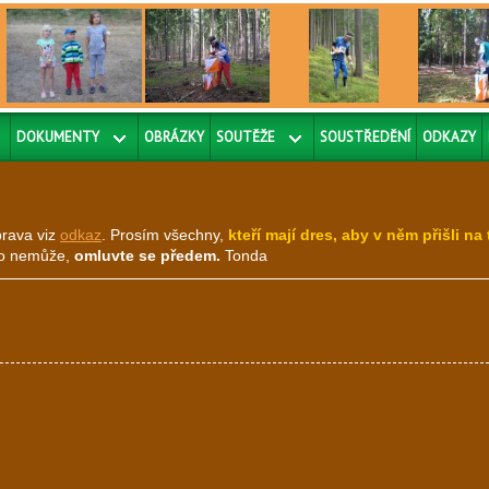
DOKUMENTY
OBRÁZKY
SOUTĚŽE
SOUSTŘEDĚNÍ
ODKAZY
prava viz
odkaz
. Prosím všechny,
kteří mají dres, aby v něm přišli na
kdo nemůže,
omluvte se předem.
Tonda