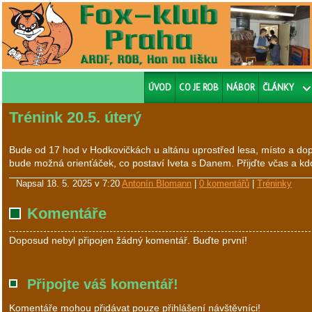
ÚVOD
CO JE ROB
NÁBOR
ČLÁNKY
Trénink 20.5. úterý
Bude od 17 hod v Hodkovičkách u altánu uprostřed lesa, místo a do
bude možná orienťáček, co postaví Iveta s Danem. Přijďte včas a 
Napsal
18. 5. 2025 v 7:20
Antonín Blomann
|
0 komentářů
|
Tréninky
Komentáře
Doposud nebyl připojen žádný komentář. Buďte první!
Připojte váš komentář!
Komentáře mohou přidávat pouze přihlášení návštěvníci!