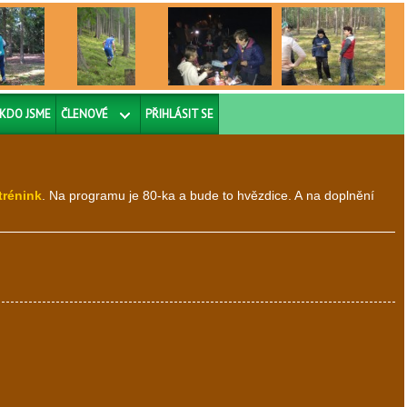
KDO JSME
ČLENOVÉ
PŘIHLÁSIT SE
 trénink
. Na programu je 80-ka a bude to hvězdice. A na doplnění