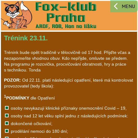
MENU
Trénink 23.11.
Trénink bude opět tradičně v tělocvičně od 17 hod. Přijďte včas a
nezapomeňte vhodnou obuv. Kdo nepřijde, omluvte se předem.
Na programu je rozcvička, procvičování obratnosti, hry a práce
s technikou. Tonda
POZOR:
Od 22.11. platí následující opatření, které má kontrolovat
provozovatel (tedy škola):
1
PODMÍNKY
dle Opatření
osoby nevykazují klinické příznaky onemocnění Covid – 19,
osoby nad 12 let věku splní jednu z následujících podmínek:
dokončené očkování;
prodělání nemoci do 180 dní;