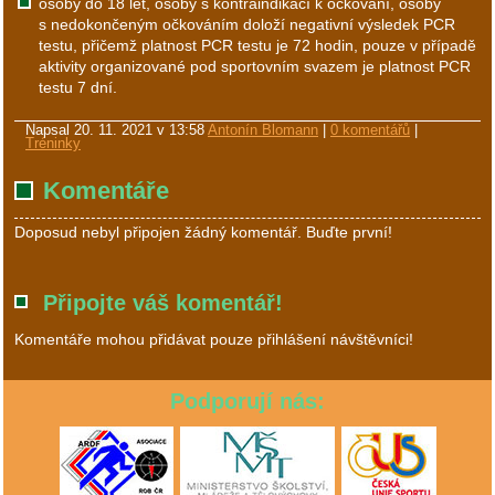
osoby do 18 let, osoby s kontraindikací k očkování, osoby
s nedokončeným očkováním doloží negativní výsledek PCR
testu, přičemž platnost PCR testu je 72 hodin, pouze v případě
aktivity organizované pod sportovním svazem je platnost PCR
testu 7 dní.
Napsal
20. 11. 2021 v 13:58
Antonín Blomann
|
0 komentářů
|
Tréninky
Komentáře
Doposud nebyl připojen žádný komentář. Buďte první!
Připojte váš komentář!
Komentáře mohou přidávat pouze přihlášení návštěvníci!
Podporují nás: