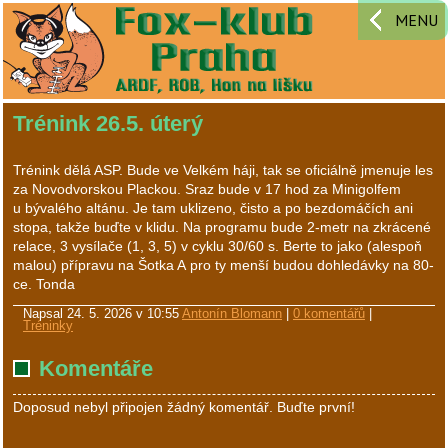
MENU
Trénink 26.5. úterý
Trénink dělá ASP. Bude ve Velkém háji, tak se oficiálně jmenuje les
za Novodvorskou Plackou. Sraz bude v 17 hod za Minigolfem
u bývalého altánu. Je tam uklizeno, čisto a po bezdomáčích ani
stopa, takže buďte v klidu. Na programu bude 2-metr na zkrácené
relace, 3 vysílače (1, 3, 5) v cyklu 30/60 s. Berte to jako (alespoň
malou) přípravu na Šotka A pro ty menší budou dohledávky na 80-
ce. Tonda
Napsal
24. 5. 2026 v 10:55
Antonín Blomann
|
0 komentářů
|
Tréninky
Komentáře
Doposud nebyl připojen žádný komentář. Buďte první!