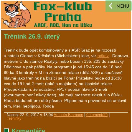
MENU
Trénink 26.9. úterý
Trénink bude opět kombinovaný a s ASP. Sraz je na rozcestí
u hotelu Globus v Krčském (Michelském) lese, viz
odkaz
. Doprava
metrem C do stanice Roztyly, nebo busem 135, 203 do zastávky
Dědinova a pak pěšky. Na programu je od 15:45 cca do 18 hod
80-ka 3 kontroly + M na zkrácené relace (dělá ASP) a současně
hlavně jako trénink na blížící se Pohár Přátelství bude od 16:30
cca do 19 hod 2-metr (také s majákem) na klasické relace.
Předpokládám, že účastníci PP17 poběží hlavně 2-metr
(dvoumetru není nikdy dost), ale mají možnost zkusit si o 80-ku.
Rádia budu mít pro obě pásma. Připomínám povinnost se omluvit
těm, kteří nepřijdou. Tonda
Napsal
22. 9. 2017 v 13:04
Antonín Blomann
|
0 komentářů
|
Tréninky
Komentáře