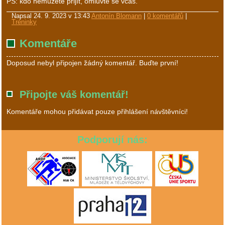
PS: kdo nemůžete přijít, omluvte se včas.
Napsal
24. 9. 2023 v 13:43
Antonín Blomann
|
0 komentářů
|
Tréninky
Komentáře
Doposud nebyl připojen žádný komentář. Buďte první!
Připojte váš komentář!
Komentáře mohou přidávat pouze přihlášení návštěvníci!
Podporují nás: