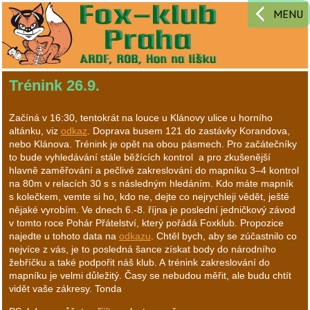
MENU
Trénink 26.9.
Začíná v 16:30, tentokrát na louce u Klánovy ulice u horního
altánku, viz
odkaz
. Doprava busem 121 do zastávky Korandova,
nebo Klánova. Trénink je opět na obou pásmech. Pro začátečníky
to bude vyhledávání stále běžících kontrol a pro zkušenější
hlavně zaměřování a pečlivé zakreslování do mapníku 3–4 kontrol
na 80m v relacích 30 s s následným hledáním. Kdo máte mapník
s kolečkem, vemte si ho, kdo ne, dejte co nejrychleji vědět, ještě
nějaké vyrobím. Ve dnech 6.-8. října je poslední jedničkový závod
v tomto roce Pohár Přátelství, který pořádá Foxklub. Propozice
najedte u tohoto data na
odkazu
. Chtěl bych, aby se zúčastnilo co
nejvíce z vás, je to posledná šance získat body do národního
žebříčku a také podpořit náš klub. A trénink zakreslování do
mapníku je velmi důležitý. Časy se nebudou měřit, ale budu chtít
vidět vaše zákresy. Tonda