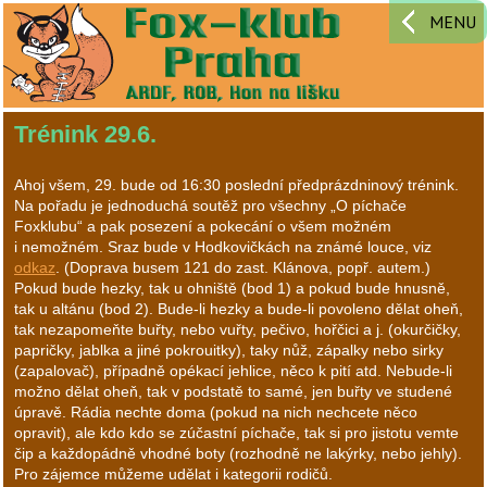
MENU
Trénink 29.6.
Ahoj všem, 29. bude od 16:30 poslední předprázdninový trénink.
Na pořadu je jednoduchá soutěž pro všechny „O píchače
Foxklubu“ a pak posezení a pokecání o všem možném
i nemožném. Sraz bude v Hodkovičkách na známé louce, viz
odkaz
. (Doprava busem 121 do zast. Klánova, popř. autem.)
Pokud bude hezky, tak u ohniště (bod 1) a pokud bude hnusně,
tak u altánu (bod 2). Bude-li hezky a bude-li povoleno dělat oheň,
tak nezapomeňte buřty, nebo vuřty, pečivo, hořčici a j. (okurčičky,
papričky, jablka a jiné pokrouitky), taky nůž, zápalky nebo sirky
(zapalovač), případně opékací jehlice, něco k pití atd. Nebude-li
možno dělat oheň, tak v podstatě to samé, jen buřty ve studené
úpravě. Rádia nechte doma (pokud na nich nechcete něco
opravit), ale kdo kdo se zúčastní píchače, tak si pro jistotu vemte
čip a každopádně vhodné boty (rozhodně ne lakýrky, nebo jehly).
Pro zájemce můžeme udělat i kategorii rodičů.