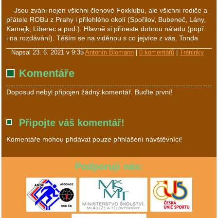
Jsou zváni nejen všichni členové Foxklubu, ale všichni rodiče a
přátele ROBu z Prahy i přilehlého okolí (Spořilov, Bubeneč, Lány,
Kamejk, Liberec a pod.). Hlavně si přineste dobrou náladu (popř.
i na rozdávání). Těším se na viděnou s co jejvíce z vás. Tonda
Napsal
23. 6. 2021 v 9:35
Antonín Blomann
|
0 komentářů
|
Tréninky
Komentáře
Doposud nebyl připojen žádný komentář. Buďte první!
Připojte váš komentář!
Komentáře mohou přidávat pouze přihlášení návštěvníci!
Podporují nás: