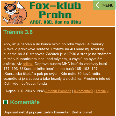
MENU
Trénink 3.6
Ano, už je červen a do konce školního roku zbývají 4 tréninky.
A také 2 jedničkové soutěže. Protože na 4D bude mj. foxoring,
budeme ho 3.6. trénovat. Začátek je v 17:30 a sraz je na známém
místě v Kunratickém lese, nad mlýnem, u zbytků po bývalém
altánku, viz
odkaz
. Doprava busem MHD buď do zastávky busů
177, 193 „U Kunratického lesa“, nebo busů 165, 193, 197
„Kunratická škola“ a pak po svých. Kdo máte 80-ková rádia,
vezměte si je s sebou a také buzoly a sluchátka. Prosím o info od
těch, kdo nepřijdou. Tonda
Napsal
1. 6. 2014 v 19:48
Antonín Blomann
|
0 komentářů
|
Tréninky
Komentáře
Doposud nebyl připojen žádný komentář. Buďte první!