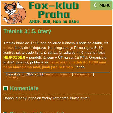
MENU
Trénink 31.5. úterý
Trénink bude od 17:00 hod na louce Klánova u horního altánu, viz
odkaz
, kde vidíte i dopravu. Na programu je Foxoring na 5–10
kontrol, jak to bude Ilona Z. stíhat. O rádia se mně musíte hlásit
NEJPOZDĚJI
v pondělí, já jsem v ÚT na schůzi PTU. Organizuje
to ASP. Zájemci, přihlaste se
nejpozději v neděli do 19:00 mně
nebo Marcele na mail, jinak jste bez map
. Tonda
Napsal
27. 5. 2022 v 10:17
Antonín Blomann
|
0 komentářů
|
Tréninky
Komentáře
Doposud nebyl připojen žádný komentář. Buďte první!