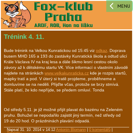
MENU
Trénink 4. 11.
Bude trénink na Velkou Kunratickou od 15:45 viz
odkaz
. Doprava
busem MHD 165 a 193 do zastávky Kunratická škola a odtud ulicí
Krále Václava IV na kraj lesa a dále šikmo lesní cestou okolo
závory až k dětskému startu VK. Více informací o vlastním závodě
najdete na stránkách
www.velkakunraticka.cz
kde je rozpis startů,
mapky tratí a pod. V úterý si tratě projdeme, proběhneme a
domluvíme se na neděli. Přijďte včas, protože se brzy stmívá.
Stále platí, že kdo nepříjde, se předem omluví. Tonda
Od středy 5.11. je již možné přijít plavat do bazénu na Zeleném
pruhu. Bohužel se nepodařilo zajistit jiný termín, než středy od
19 do 20 hod. O prázdninách plavání odpadá.
Napsal
31. 10. 2014 v 14:12
Antonín Blomann
|
0 komentářů
|