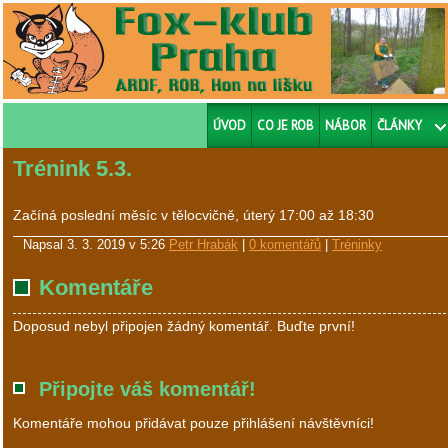
ÚVOD
CO JE ROB
NÁBOR
ČLÁNKY
Trénink 5.3.
Začíná poslední měsíc v tělocvičně, úterý 17:00 až 18:30
Napsal
3. 3. 2019 v 5:26
Petr Hrabák
|
0 komentářů
|
Tréninky
Komentáře
Doposud nebyl připojen žádný komentář. Buďte první!
Připojte váš komentář!
Komentáře mohou přidávat pouze přihlášení návštěvníci!