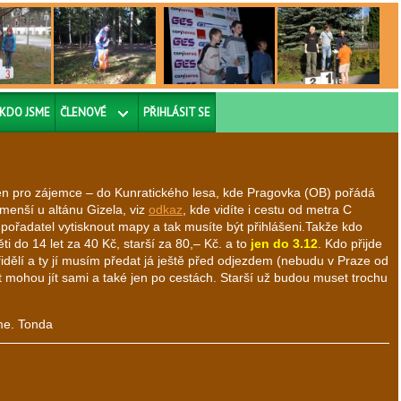
KDO JSME
ČLENOVÉ
PŘIHLÁSIT SE
 jen pro zájemce – do Kunratického lesa, kde Pragovka (OB) pořádá
jmenší u altánu Gizela, viz
odkaz
, kde vidíte i cestu od metra C
í pořadatel vytisknout mapy a tak musíte být přihlášeni.Takže kdo
i do 14 let za 40 Kč, starší za 80,– Kč. a to
jen do 3.12
. Kdo přijde
idělí a ty jí musím předat já ještě před odjezdem (nebudu v Praze od
 mohou jít sami a také jen po cestách. Starší už budou muset trochu
sme. Tonda