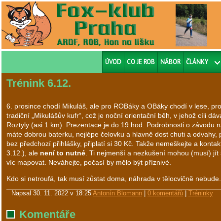
ÚVOD
CO JE ROB
NÁBOR
ČLÁNKY
Trénink 6.12.
6. prosince chodí Mikuláš, ale pro ROBáky a OBáky chodí v lese, pr
tradiční „Mikulášův kufr“, což je noční orientační běh, v jehož cíli 
Roztyly (asi 1 km). Prezentace je do 19 hod. Podrobnosti o závodu n
máte dobrou baterku, nejlépe čelovku a hlavně dost chuti a odvahy, p
bez předchozí přihlášky, připlatí si 30 Kč. Takže nemeškejte a kontak
3.12.), ale
není to nutné
. Ti nejmenší a nezkušení mohou (musí) jít
víc mapovat. Neváhejte, počasí by mělo být příznivé.
Kdo si netroufá, tak musí zůstat doma, náhrada v tělocvičně nebude
Napsal
30. 11. 2022 v 18:25
Antonín Blomann
|
0 komentářů
|
Tréninky
Komentáře