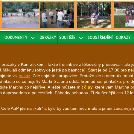
DOKUMENTY
OBRÁZKY
SOUTĚŽE
SOUSTŘEDĚNÍ
ODKAZY
o pražáky v Kunratickém. Takže trénink se z tělocvičny přesouvá – ale
dává Mikuláš odměnu (obvykle ještě po básnčce). Start je od 17:00 pro ne
ajdete viz
odkaz
. Zde najdete i propozice. Protože jde o orienťák, mus
řihlaste se co nejdřív Martině a ona udělá hromadnou přihlášku, pro dět
tujte Martinu co nejdříve. A ještě můžete mít
čipy,
které vám Martina př
 s doprovodem a po cestách. Fáborky nebudou. Ti zkušenější cca 12 let
. Celé ASP jde na „kufr“ a bylo by vás tam moc málo a já ani Jana nej