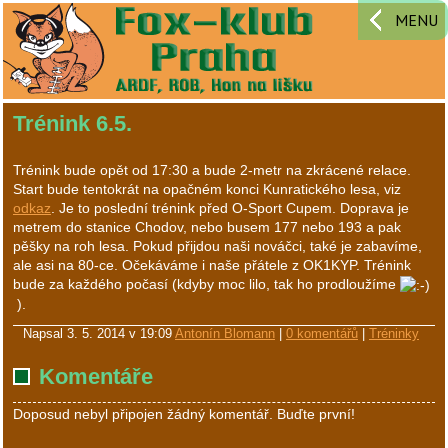
MENU
Trénink 6.5.
Trénink bude opět od 17:30 a bude 2-metr na zkrácené relace.
Start bude tentokrát na opačném konci Kunratického lesa, viz
odkaz
. Je to poslední trénink před O-Sport Cupem. Doprava je
metrem do stanice Chodov, nebo busem 177 nebo 193 a pak
pěšky na roh lesa. Pokud přijdou naši nováčci, také je zabavíme,
ale asi na 80-ce. Očekáváme i naše přátele z OK1KYP. Trénink
bude za každého počasí (kdyby moc lilo, tak ho prodloužíme
).
Napsal
3. 5. 2014 v 19:09
Antonín Blomann
|
0 komentářů
|
Tréninky
Komentáře
Doposud nebyl připojen žádný komentář. Buďte první!