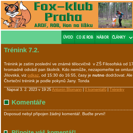
ÚVOD
CO JE ROB
NÁBOR
ČLÁNKY
Trénink 7.2.
Trénink je zatím poslední ve známé tělocvičně v ZŠ Filosofská od 1
hromadně odvádí pan školník. Kdo nemůže, nezapomeňte se omluvit.
Jílovská, viz
odkaz
, od 15:30 do 16:55, časy je
nutno
dodržovat. Ale
Čtvrteční trénink je podle pokynů Jany. Tonda
Napsal
3. 2. 2023 v 19:25
Antonín Blomann
|
0 komentářů
|
Tréninky
Komentáře
Doposud nebyl připojen žádný komentář. Buďte první!
Připojte váš komentář!