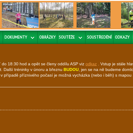
DOKUMENTY
OBRÁZKY
SOUTĚŽE
SOUSTŘEDĚNÍ
ODKAZY
7 do 18:30 hod a opět se členy oddílu ASP viz
odkaz
. Vstup je stále hl
 Další tréninky v únoru a březnu
BUDOU
, jen se na ně budeme domlou
 v případě příznivého počasí je možná vycházka (nebo i běh) s mapou 