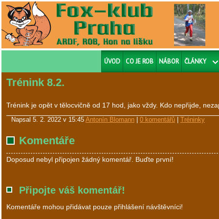
ÚVOD
CO JE ROB
NÁBOR
ČLÁNKY
Trénink 8.2.
Trénink je opět v tělocvičně od 17 hod, jako vždy. Kdo nepřijde, n
Napsal
5. 2. 2022 v 15:45
Antonín Blomann
|
0 komentářů
|
Tréninky
Komentáře
Doposud nebyl připojen žádný komentář. Buďte první!
Připojte váš komentář!
Komentáře mohou přidávat pouze přihlášení návštěvníci!