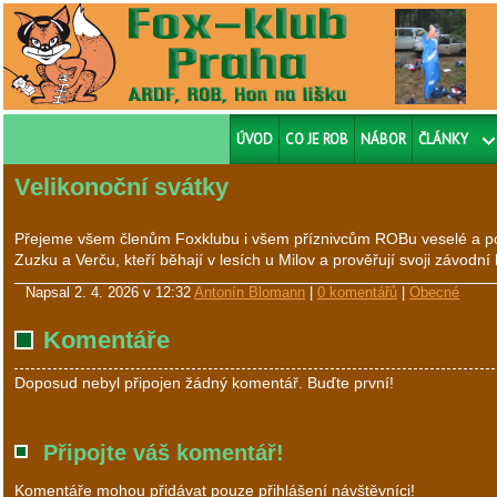
ÚVOD
CO JE ROB
NÁBOR
ČLÁNKY
Velikonoční svátky
Přejeme všem členům Foxklubu i všem příznivcům ROBu veselé a pohod
Zuzku a Verču, kteří běhají v lesích u Milov a prověřují svoji závod
Napsal
2. 4. 2026 v 12:32
Antonín Blomann
|
0 komentářů
|
Obecné
Komentáře
Doposud nebyl připojen žádný komentář. Buďte první!
Připojte váš komentář!
Komentáře mohou přidávat pouze přihlášení návštěvníci!