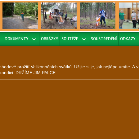
DOKUMENTY
OBRÁZKY
SOUTĚŽE
SOUSTŘEDĚNÍ
ODKAZY
ové prožití Velikonočních svátků. Užijte si je, jak nejlépe umíte. A 
ní kondici. DRŽÍME JIM PALCE.