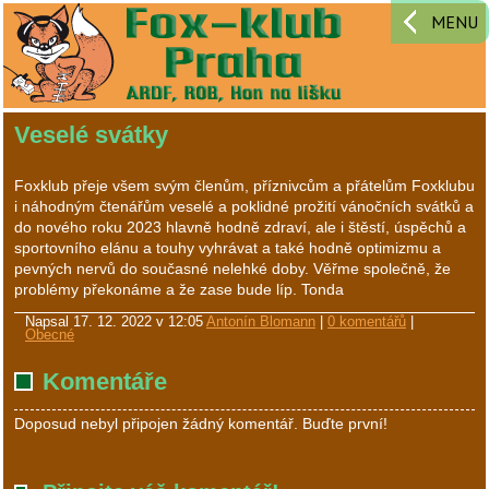
MENU
Veselé svátky
Foxklub přeje všem svým členům, příznivcům a přátelům Foxklubu
i náhodným čtenářům veselé a poklidné prožití vánočních svátků a
do nového roku 2023 hlavně hodně zdraví, ale i štěstí, úspěchů a
sportovního elánu a touhy vyhrávat a také hodně optimizmu a
pevných nervů do současné nelehké doby. Věřme společně, že
problémy překonáme a že zase bude líp. Tonda
Napsal
17. 12. 2022 v 12:05
Antonín Blomann
|
0 komentářů
|
Obecné
Komentáře
Doposud nebyl připojen žádný komentář. Buďte první!