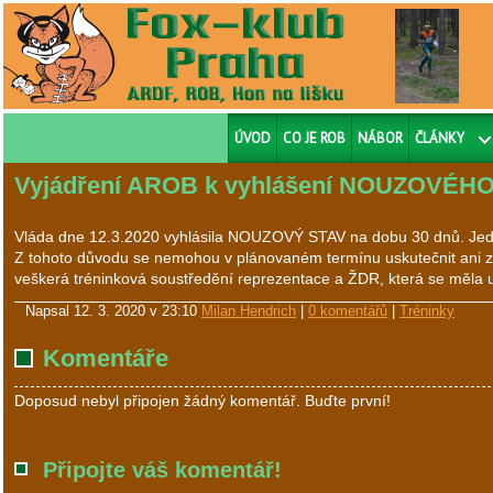
ÚVOD
CO JE ROB
NÁBOR
ČLÁNKY
Vyjádření AROB k vyhlášení NOUZOVÉH
Vláda dne 12.3.2020 vyhlásila NOUZOVÝ STAV na dobu 30 dnů. Jedním
Z tohoto důvodu se nemohou v plánovaném termínu uskutečnit ani zá
veškerá tréninková soustředění reprezentace a ŽDR, která se m
Napsal
12. 3. 2020 v 23:10
Milan Hendrich
|
0 komentářů
|
Tréninky
Komentáře
Doposud nebyl připojen žádný komentář. Buďte první!
Připojte váš komentář!