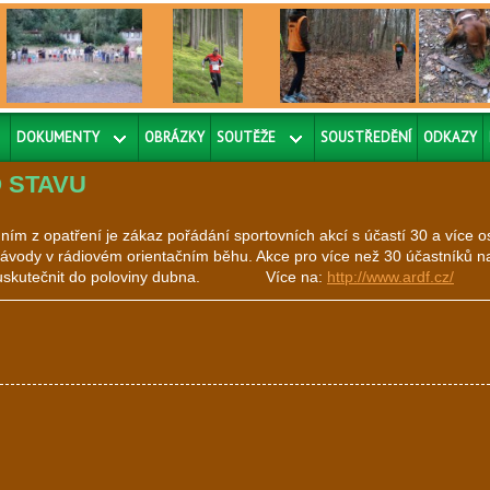
DOKUMENTY
OBRÁZKY
SOUTĚŽE
SOUSTŘEDĚNÍ
ODKAZY
O STAVU
 z opatření je zákaz pořádání sportovních akcí s účastí 30 a více o
vody v rádiovém orientačním běhu. Akce pro více než 30 účastníků na
ěla uskutečnit do poloviny dubna. Více na:
http://www.ardf.cz/