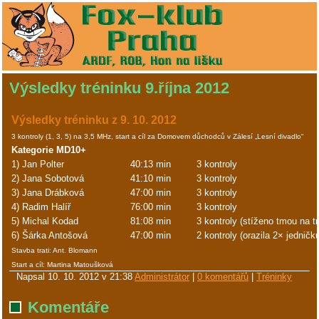
Výsledky tréninku 9.října 2012
Výsledky tréninku z 9. 10. 2012
3 kontroly (1, 3, 5) na 3,5 MHz, start a cíl za Domovem důchodců v Zálesí „Lesní divadlo“
Kategorie MD10+
1) Jan Polter
40:13 min
3 kontroly
2) Jana Sobotová
41:10 min
3 kontroly
3) Jana Drábková
47:00 min
3 kontroly
4) Radim Halíř
76:00 min
3 kontroly
5) Michal Kodad
81:08 min
3 kontroly (stíženo tmou na tr
6) Šárka Antošová
47:00 min
2 kontroly (orazila 2× jedničk
Stavba trati: Ant. Blomann
Start a cíl: Martina Matoušková
Napsal
10. 10. 2012 v 21:38
Administrátor
|
0 komentářů
|
Tréninky
Komentáře