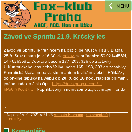
MENU
Závod ve Sprintu 21.9. Krčský les
Závod ve Sprintu je tréninkem na blížící se MČR v Tisu u Blatna
25.9. Sraz a start je v 16:30 viz
odkaz
, sdouřadnice 50.0214456N,
14.4826358E. Doprava busem 177, 203, 326 do zastávky
U Kunratického lesa nebo Volha, nebo 165, 193, 203 do zastávky
Kunratická škola, nebo vlastním autem k vilkám v okolí. Přihlášky
do on-line tabulky na webu
do 20
. 9
.
do 16 hod.
Napište příjmení,
jméno, index a číslo čipu:
https://docs.google.com/…
hPu6rYI/edit?…
. Nepřihlášeným nemůžeme zajistit mapu. Tonda
.
Napsal
15. 9. 2021 v 21:23
Antonín Blomann
|
0 komentářů
|
Tréninky
Komentáře