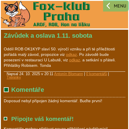
MENU
Závůdek a oslava 1.11. sobota
Oddíl ROB OK1KYP slaví 50. výročí vzniku a při té příležitosti
pořádá malý závod, propozice viz
odkaz
. Po závodě bude
posezení v restauraci U Labutě, viz
odkaz
. a setkání s přáteli.
Přihlášky Robisem. Tonda
Napsal
24. 10. 2025 v 20:11
Antonín Blomann
|
0 komentářů
|
Tréninky
Komentáře
Doposud nebyl připojen žádný komentář. Buďte první!
Připojte váš komentář!
Komentáře mohou přidávat pouze přihlášení návštěvníci!