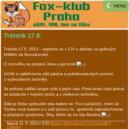
MENU
Trénink 17.9.
Trénink 17.9. 2013 – sejdeme se v 17h u altánku za golfovým
hřištěm na Novodvorské.
O rozcvičku se postará Jana a její hroši
.
Určitě si zaběhneme obě pásma a potřebovala bych pomoci
s vyzkoušením techniky.
Je potřeba udělat soupis rádii a jejich stav. Proto budu ráda pokud
se dostavíte v hojném počtu a s veškerou technikou.
Dále je třeba vyzkoušet stav baterií ve Fox-vysílačích, mám od
Toníka nové baterie a s vaší pomocí to společně odposlechneme
a případně vyměníme. Díky, těším se na Vás Martina
Napsal
11. 9. 2013 v 0:01
Martina Matoušková
|
0 komentářů
|
Tréninky