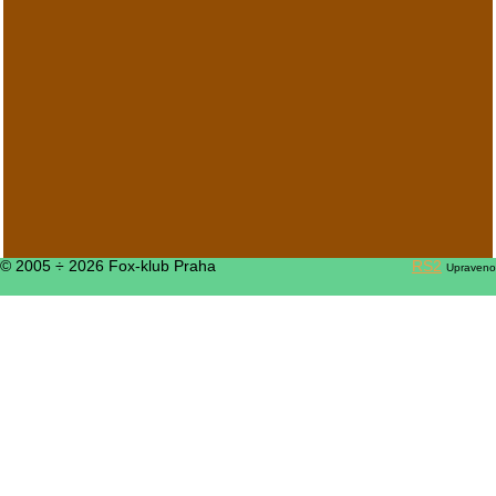
© 2005 ÷ 2026 Fox-klub Praha
RS2
Upraveno
PP2007 - sobota