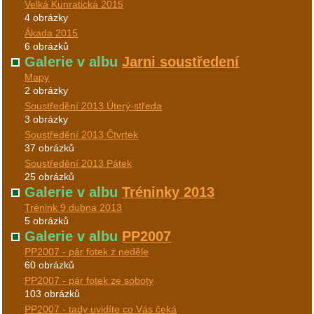
Velká Kunratická 2015
4 obrázky
Ákada 2015
6 obrázků
Galerie v albu
Jarni soustředení
Mapy
2 obrázky
Soustředění 2013 Úterý-středa
3 obrázky
Soustředění 2013 Čtvrtek
37 obrázků
Soustředění 2013 Pátek
25 obrázků
Galerie v albu
Tréninky 2013
Trénink 9.dubna 2013
5 obrázků
Galerie v albu
PP2007
PP2007 - pár fotek z neděle
60 obrázků
PP2007 - pár fotek ze soboty
103 obrázků
PP2007 - tady uvidíte co Vás čeká