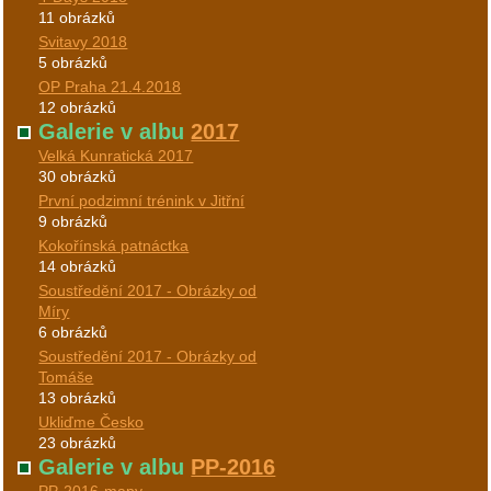
11 obrázků
Svitavy 2018
5 obrázků
OP Praha 21.4.2018
12 obrázků
Galerie v albu
2017
Velká Kunratická 2017
30 obrázků
První podzimní trénink v Jitřní
9 obrázků
Kokořínská patnáctka
14 obrázků
Soustředění 2017 - Obrázky od
Míry
6 obrázků
Soustředění 2017 - Obrázky od
Tomáše
13 obrázků
Ukliďme Česko
23 obrázků
Galerie v albu
PP-2016