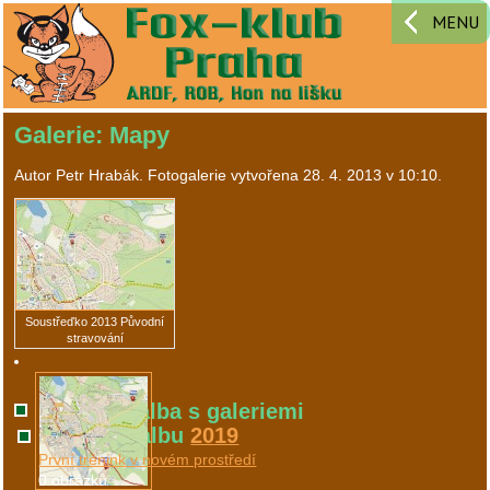
MENU
Galerie: Mapy
Autor
Petr Hrabák
. Fotogalerie vytvořena
28. 4. 2013 v 10:10
.
Soustřeďko 2013 Původní
stravování
Všechna alba s galeriemi
Galerie v albu
2019
První trénink v novém prostředí
0 obrázků