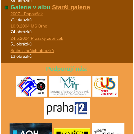
39 obrázků
Galerie v albu
Starší galerie
2007 - Papoušek
71 obrázků
10.9.2004 MS Brno
74 obrázků
24.5.2004 Pražský žebříček
51 obrázků
Směs starších obrázků
13 obrázků
Podporují nás: