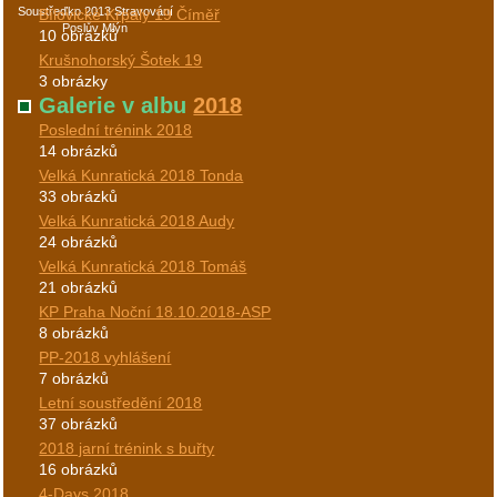
Soustřeďko 2013 Stravování
Bílovické Krpály 19 Číměř
Poslův Mlýn
10 obrázků
Krušnohorský Šotek 19
3 obrázky
Galerie v albu
2018
Poslední trénink 2018
14 obrázků
Velká Kunratická 2018 Tonda
33 obrázků
Velká Kunratická 2018 Audy
24 obrázků
Velká Kunratická 2018 Tomáš
21 obrázků
KP Praha Noční 18.10.2018-ASP
8 obrázků
PP-2018 vyhlášení
7 obrázků
Letní soustředění 2018
37 obrázků
2018 jarní trénink s buřty
16 obrázků
4-Days 2018